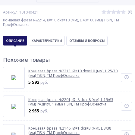
(0)
Артикул: 101040421
Концевая фреза №2214, Ø=10 dхв=10 (мм), L 40/100 (мм) TiSiN, ТМ
ПрофОснастка
ОПИСАНИЕ
ХАРАКТЕРИСТИКИ
ОТЗЫВЫ И ВОПРОСЫ
Похожие товары
Концевая фреза №2213, Ø=10 dхв=10 (мм), L 25/70
(мм) TiSiN, ТМ ПрофОснастка
5 592
руб.
Концевая фреза №2201, Ø=8 dхв=8 (мм), L 19/63
(мм) РАДИУС 1 (мм) TiSiN, ТМ ПрофОснастка
2 955
руб.
Концевая фреза №2146, Ø=1 dхв=3 (мм), L 3/38
(мм) TiSiN, ТМ ПрофОснастка