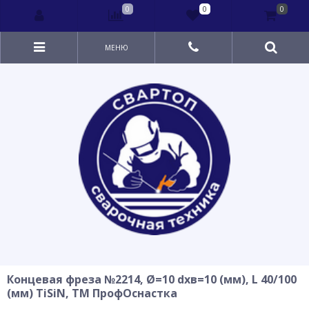
0
0
0
МЕНЮ
Концевая фреза №2214, Ø=10 dхв=10 (мм), L 40/100
(мм) TiSiN, ТМ ПрофОснастка