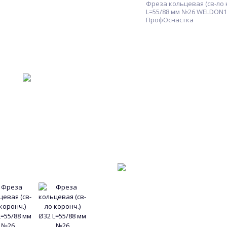
Фреза кольцевая (св-ло 
L=55/88 мм №26 WELDON1
ПрофОснастка