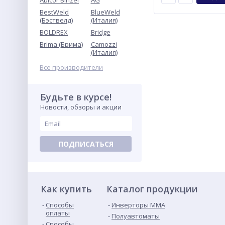
Abicor Binzel
AG
BestWeld
BlueWeld
(Бэствелд)
(Италия)
Вольфрамовые
BOLDREX
Bridge
электроды WL-20 (синий)
ф1,0мм/175мм (AC/DC)
Brima (Брима)
Camozzi
50
Seller
(Италия)
руб.
Все производители
Будьте в курсе!
Новости, обзоры и акции
ПОДПИСАТЬСЯ
Припой ПОС-61 ф2,0 (без
канифоли)
Как купить
1 848
Каталог продукции
руб.
Способы
Инверторы ММА
оплаты
Полуавтоматы
Способы