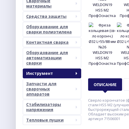
Сварочные
материалы
Средства защиты
Оборудование для
сварки полиэтилена
Контактная сварка
Оборудование для
автоматизации
сварки
Инструмент
Запчасти для
ОПИСАНИЕ
сварочных
аппаратов
Сверло корончатое (ф
Стабилизаторы
стали HSS M2 (улучше
напряжения
быстрорежущей стали 
Обладает высоким рес
артикул 71506001
Тепловые пушки