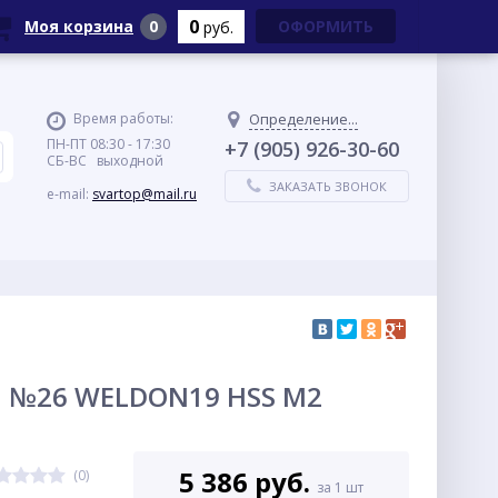
0
Моя корзина
0
ОФОРМИТЬ
руб.
Время работы:
Определение...
ПН-ПТ 08:30 - 17:30
+7 (905) 926-30-60
СБ-ВС выходной
ЗАКАЗАТЬ ЗВОНОК
e-mail:
svartop@mail.ru
мм №26 WELDON19 HSS M2
5 386 руб.
(0)
за 1 шт