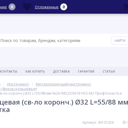
0
0
ние
Отложенные
КОНТАКТЫ
КАК КУПИТЬ
ДОСТАВКА
ГАРАНТИЯ
СТАТЬИ
в
Инструмент
Металлорежущий инструмент
 (фрезы кольцевые)
в-ло коронч.) Ø32 L=55/88 мм №26 WELDON19 HSS M2 ПрофОснастка
цевая (св-ло коронч.) Ø32 L=55/88 
тка
Артикул: 40101026