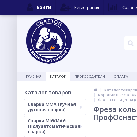
Войти
Регистрация
Сравне
ГЛАВНАЯ
КАТАЛОГ
ПРОИЗВОДИТЕЛИ
ОПЛАТА
Каталог товаро
Каталог товаров
Корончатые сверла
Фреза кольцевая (с
Сварка MMA (Ручная
Фреза коль
дуговая сварка)
ПрофОснас
Сварка MIG/MAG
(Полуавтоматическая
сварка)