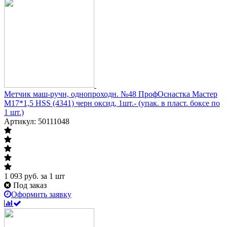
Метчик маш-ручн, однопроходн. №48 ПрофОснастка Мастер
M17*1,5 HSS (4341) черн оксид, 1шт.- (упак. в пласт. боксе по
1 шт.)
Артикул: 50111048
1 093
руб.
за 1 шт
Под заказ
Оформить заявку