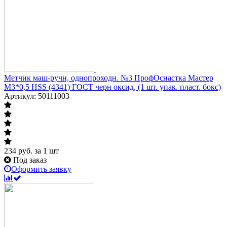
Метчик маш-ручн, однопроходн. №3 ПрофОснастка Мастер
M3*0,5 HSS (4341) ГОСТ черн оксид, (1 шт. упак. пласт. бокс)
Артикул: 50111003
234
руб.
за 1 шт
Под заказ
Оформить заявку