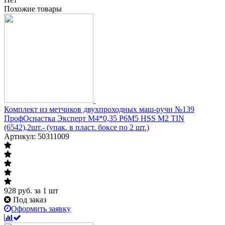
Похожие товары
Комплект из метчиков двухпроходных маш-ручн №139
ПрофОснастка Эксперт М4*0,35 P6M5 HSS M2 TIN
(6542),2шт.- (упак. в пласт. боксе по 2 шт.)
Артикул: 50311009
928
руб.
за 1 шт
Под заказ
Оформить заявку