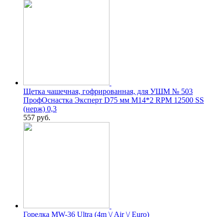
Щетка чашечная, гофрированная, для УШМ № 503
ПрофОснастка Эксперт D75 мм М14*2 RPM 12500 SS
(нерж) 0,3
557
руб.
Горелка MW-36 Ultra (4m \/ Air \/ Euro)