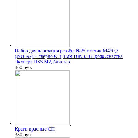
Набор для нарезания резьбы №25 метчик М4*0,7
(ISO592) + сверло Ø 3,3 мм DIN338 ПрофОснастка
Эксперт HSS M2, блистер
360
руб.
Краги красные СП
380
руб.