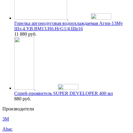
Горелка аргонодуговая водоохлаждаемая Агни-13Му
Шл.4.У.В.ВМ13.Нб.НгG1/4.Шр16
11 880
руб.
Спрей-проявитель SUPER DEVELOPER 400 мл
880
руб.
Производители
3M
Abac