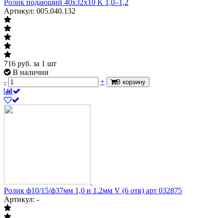
Ролик подающий 40х32х10 K 1,0–1,2
Артикул: 005.040.132
716
руб.
за 1 шт
В наличии
-
+
В корзину
Ролик ф10/15/ф37мм 1,0 и 1.2мм V (6 отв) арт 032875
Артикул: -