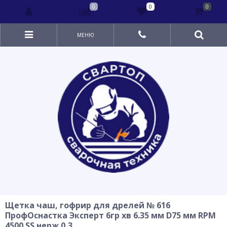
0
0
0
МЕНЮ
Щетка чаш, гофрир для дрелей № 616
ПрофОснастка Эксперт 6гр хв 6.35 мм D75 мм RPM
4500 SS нерж 0,3