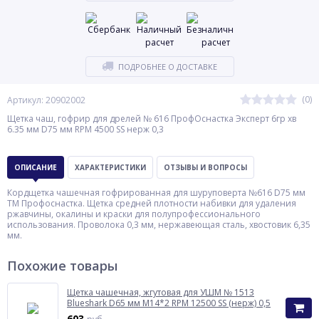
ПОДРОБНЕЕ О ДОСТАВКЕ
(0)
Артикул: 20902002
Щетка чаш, гофрир для дрелей № 616 ПрофОснастка Эксперт 6гр хв
6.35 мм D75 мм RPM 4500 SS нерж 0,3
ОПИСАНИЕ
ХАРАКТЕРИСТИКИ
ОТЗЫВЫ И ВОПРОСЫ
Кордщетка чашечная гофрированная для шуруповерта №616 D75 мм
ТМ Профоснастка. Щетка средней плотности набивки для удаления
ржавчины, окалины и краски для полупрофессионального
использования. Проволока 0,3 мм, нержавеющая сталь, хвостовик 6,35
мм.
Похожие товары
Щетка чашечная, жгутовая для УШМ № 1513
Blueshark D65 мм М14*2 RPM 12500 SS (нерж) 0,5
603