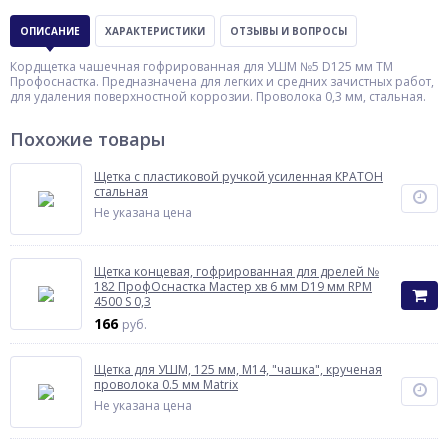
ОПИСАНИЕ
ХАРАКТЕРИСТИКИ
ОТЗЫВЫ И ВОПРОСЫ
Кордщетка чашечная гофрированная для УШМ №5 D125 мм ТМ
Профоснастка. Предназначена для легких и средних зачистных работ,
для удаления поверхностной коррозии. Проволока 0,3 мм, стальная.
Похожие товары
Щетка с пластиковой ручкой усиленная КРАТОН
стальная
Не указана цена
Щетка концевая, гофрированная для дрелей №
182 ПрофОснастка Мастер хв 6 мм D19 мм RPM
4500 S 0,3
166
руб.
Щетка для УШМ, 125 мм, М14, "чашка", крученая
проволока 0.5 мм Matrix
Не указана цена