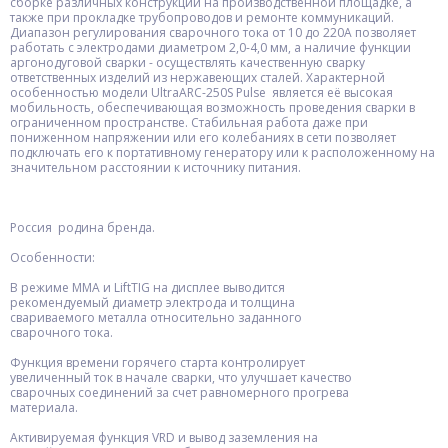
сборке различных конструкций на производственной площадке, а
также при прокладке трубопроводов и ремонте коммуникаций.
Диапазон регулирования сварочного тока от 10 до 220А позволяет
работать с электродами диаметром 2,0-4,0 мм, а наличие функции
аргонодуговой сварки - осуществлять качественную сварку
ответственных изделий из нержавеющих сталей. Характерной
особенностью модели UltraARC-250S Pulse является её высокая
мобильность, обеспечивающая возможность проведения сварки в
ограниченном пространстве. Стабильная работа даже при
пониженном напряжении или его колебаниях в сети позволяет
подключать его к портативному генератору или к расположенному на
значительном расстоянии к источнику питания.
Россия родина бренда.
Особенности:
В режиме ММА и LiftTIG на дисплее выводится
рекомендуемый диаметр электрода и толщина
свариваемого металла относительно заданного
сварочного тока.
Функция времени горячего старта контролирует
увеличенный ток в начале сварки, что улучшает качество
сварочных соединений за счет равномерного прогрева
материала.
Активируемая функция VRD и вывод заземления на