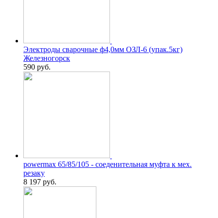
Электроды сварочные ф4,0мм ОЗЛ-6 (упак.5кг)
Железногорск
590
руб.
powermax 65/85/105 - соеденительная муфта к мех.
резаку
8 197
руб.