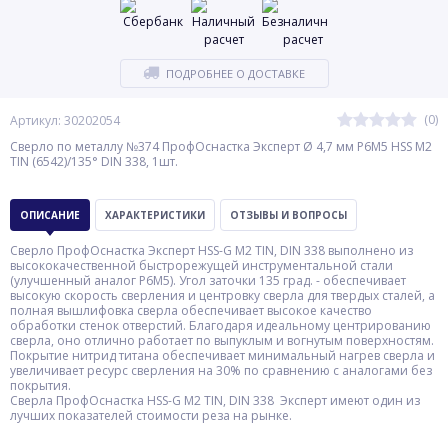
ПОДРОБНЕЕ О ДОСТАВКЕ
(0)
Артикул: 30202054
Сверло по металлу №374 ПрофОснастка Эксперт Ø 4,7 мм P6M5 HSS M2
TIN (6542)/135° DIN 338, 1шт.
ОПИСАНИЕ
ХАРАКТЕРИСТИКИ
ОТЗЫВЫ И ВОПРОСЫ
Сверло ПрофОснастка Эксперт HSS-G M2 TIN, DIN 338 выполнено из
высококачественной быстрорежущей инструментальной стали
(улучшенный аналог Р6М5). Угол заточки 135 град. - обеспечивает
высокую скорость сверления и центровку сверла для твердых сталей, а
полная вышлифовка сверла обеспечивает высокое качество
обработки стенок отверстий. Благодаря идеальному центрированию
сверла, оно отлично работает по выпуклым и вогнутым поверхностям.
Покрытие нитрид титана обеспечивает минимальный нагрев сверла и
увеличивает ресурс сверления на 30% по сравнению с аналогами без
покрытия.
Сверла ПрофОснастка HSS-G M2 TIN, DIN 338 Эксперт имеют один из
лучших показателей стоимости реза на рынке.