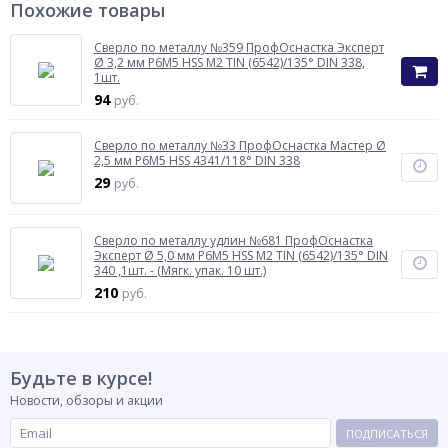
Похожие товары
Сверло по металлу №359 ПрофОснастка Эксперт
Ø 3,2 мм P6M5 HSS M2 TIN (6542)/135° DIN 338,
1шт.
94
руб.
Сверло по металлу №33 ПрофОснастка Мастер Ø
2,5 мм P6M5 HSS 4341/118° DIN 338
29
руб.
Сверло по металлу удлин №681 ПрофОснастка
Эксперт Ø 5,0 мм P6M5 HSS M2 TIN (6542)/135° DIN
340 ,1шт. - (Мягк. упак. 10 шт.)
210
руб.
Будьте в курсе!
Новости, обзоры и акции
ПОДПИСАТЬСЯ