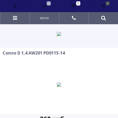
0
0
0
МЕНЮ
Сопло D 1,4 АW201 PD0115-14