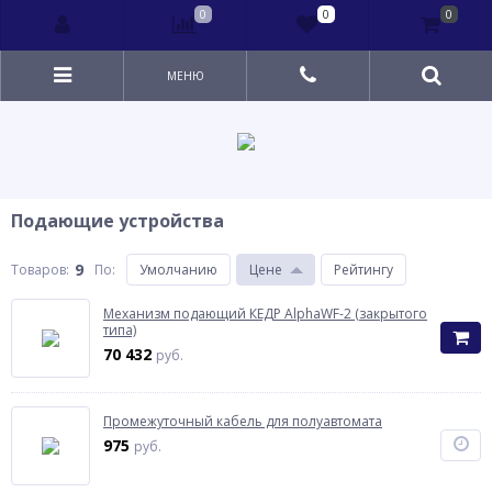
0
0
0
МЕНЮ
Подающие устройства
9
Товаров:
По
:
Умолчанию
Цене
Рейтингу
Механизм подающий КЕДР AlphaWF-2 (закрытого
типа)
70 432
руб.
Промежуточный кабель для полуавтомата
975
руб.