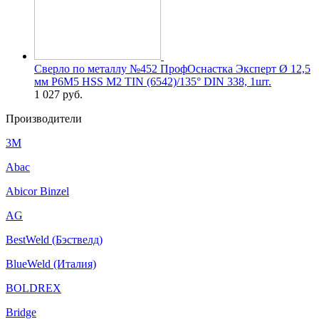
Сверло по металлу №452 ПрофОснастка Эксперт Ø 12,5
мм P6M5 HSS M2 TIN (6542)/135° DIN 338, 1шт.
1 027
руб.
Производители
3M
Abac
Abicor Binzel
AG
BestWeld (Бэствелд)
BlueWeld (Италия)
BOLDREX
Bridge