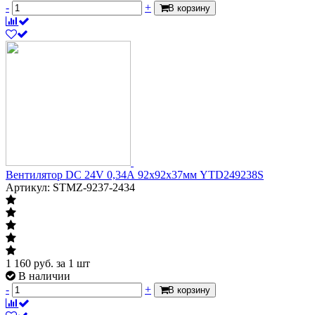
-
+
В корзину
Вентилятор DC 24V 0,34А 92х92х37мм YTD249238S
Артикул: STMZ-9237-2434
1 160
руб.
за 1 шт
В наличии
-
+
В корзину