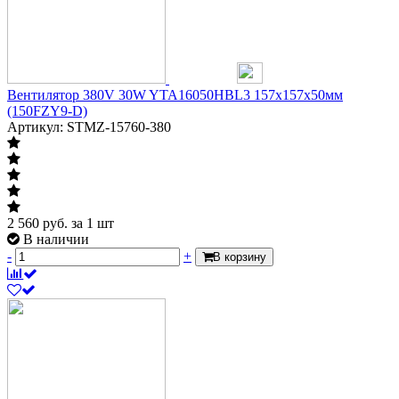
Вентилятор 380V 30W YTA16050HBL3 157х157х50мм
(150FZY9-D)
Артикул: STMZ-15760-380
2 560
руб.
за 1 шт
В наличии
-
+
В корзину