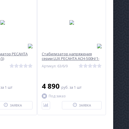
матор РЕСАНТА
Стабилизатор напряжения
,5)
серии LUX РЕСАНТА АСН-500Н/1-
Ц
Артикул: 63/6/9
4 890
.
за 1 шт
руб.
за 1 шт
Под заказ
ЗАЯВКА
ЗАЯВКА