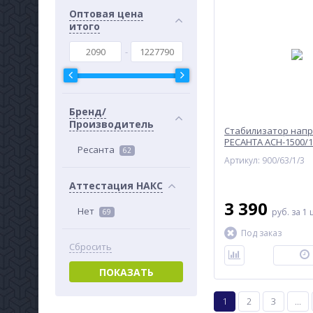
Оптовая цена
итого
Бренд/
Производитель
Стабилизатор нап
РЕСАНТА АСН-1500/
Ресанта
62
Артикул: 900/63/1/3
Аттестация НАКС
3 390
Нет
руб.
за 1 
69
Под заказ
Сбросить
ПОКАЗАТЬ
1
2
3
...