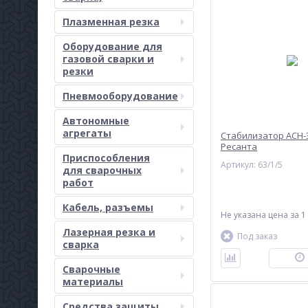
Плазменная резка
Оборудование для
газовой сварки и
резки
Пневмооборудование
Автономные
агрегаты
Стабилизатор АСН-
Ресанта
Приспособления
Артикул: 63/1/5
для сварочных
работ
Кабель, разъемы
Не указана цена
за 1
Лазерная резка и
Под заказ
сварка
Сварочные
материалы
Средства защиты