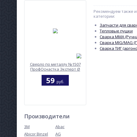
Рекомендуем также и
категории:
Запчасти для сва
Тепловые пушки
Сварка MMA (Ручна
Сварка MIG/MAG (
Сварка ТИГ (аргон
Сверло по металлу №1507
ПрофОснастка Эксперт Ø
2 мм HSSE M35 Co5% DIN
59
338 (бокс 10 шт)
руб.
Производители
3M
Abac
Abicor Binzel
AG