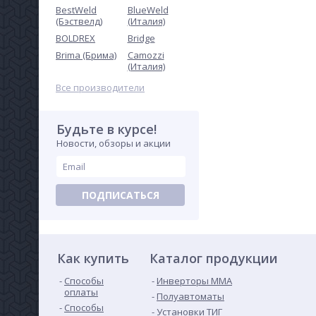
BestWeld
BlueWeld
(Бэствелд)
(Италия)
Горелка аргонодуговая
BOLDREX
Bridge
АГНИ-16М Шл.12.Р.О.О.Бр
(Шлейф без окончаний)
Brima (Брима)
Camozzi
Не указана цена
(Италия)
Все производители
Будьте в курсе!
Новости, обзоры и акции
ПОДПИСАТЬСЯ
Держатель цанги КЕДР
(TIG-17–18–26 PRO/EXPERT)
Ø 2,4 мм
111
руб.
Как купить
Каталог продукции
Способы
Инверторы ММА
оплаты
Полуавтоматы
Способы
Установки ТИГ