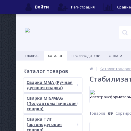
Войти
Регистрация
Сравне
ГЛАВНАЯ
КАТАЛОГ
ПРОИЗВОДИТЕЛИ
ОПЛАТА
Каталог товаро
Каталог товаров
Стабилиза
Сварка MMA (Ручная
дуговая сварка)
Сварка MIG/MAG
(Полуавтоматическая
сварка)
Товаров:
69
Сортиро
Сварка ТИГ
(аргонодуговая
сварка)