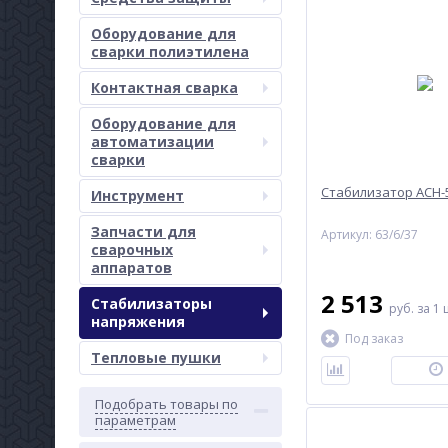
Оборудование для
сварки полиэтилена
Контактная сварка
Оборудование для
автоматизации
сварки
Стабилизатор АСН-
Инструмент
Запчасти для
Артикул: 63/6/37
сварочных
аппаратов
2 513
Стабилизаторы
руб.
за 1 
напряжения
Под заказ
Тепловые пушки
Подобрать товары по
параметрам