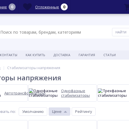
0
0
ние
Отложенные
КОНТАКТЫ
КАК КУПИТЬ
ДОСТАВКА
ГАРАНТИЯ
СТАТЬИ
в
Стабилизаторы напряжения
торы напряжения
Однофазные
Автотрансформаторы
стабилизаторы
вать по
:
Умолчанию
Цене
Рейтингу