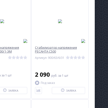
 напряжения
Стабилизатор напряжения
00/1-ЭМ
РЕСАНТА С500
Артикул: 900/63/6/31
2 090
а
за 1 шт
руб.
за 1 шт
Под заказ
ЗАЯВКА
ЗАЯВКА