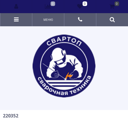
0
0
0
МЕНЮ
220352