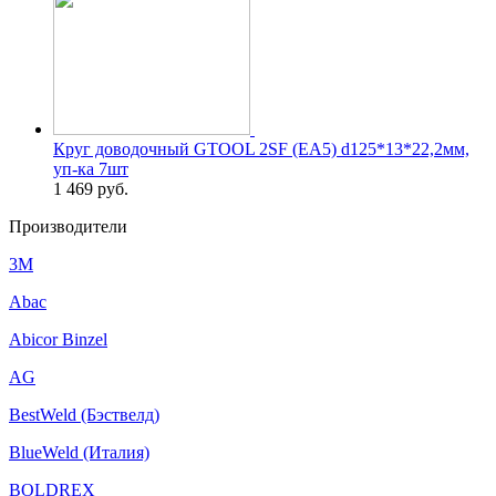
Круг доводочный GTOOL 2SF (EA5) d125*13*22,2мм,
уп-ка 7шт
1 469
руб.
Производители
3M
Abac
Abicor Binzel
AG
BestWeld (Бэствелд)
BlueWeld (Италия)
BOLDREX