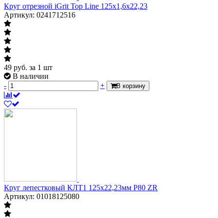
Круг отрезной iGrit Top Line 125х1,6х22,23
Артикул: 0241712516
49
руб.
за 1 шт
В наличии
-
+
В корзину
Круг лепестковый КЛТ1 125х22,23мм Р80 ZR
Артикул: 01018125080