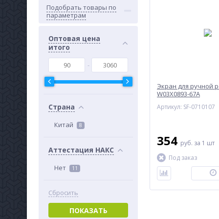
Подобрать товары по
параметрам
Оптовая цена
итого
Экран для ручной 
W03X0893-67A
Страна
Артикул: SF-0710107
Китай
8
354
руб.
за 1 шт
Аттестация НАКС
Под заказ
Нет
11
Сбросить
ПОКАЗАТЬ