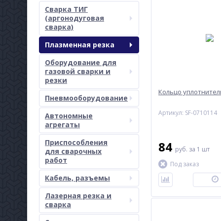
Сварка ТИГ
(аргонодуговая
сварка)
Плазменная резка
Оборудование для
газовой сварки и
резки
Кольцо уплотнител
Пневмооборудование
Артикул: SF-0710114
Автономные
агрегаты
Приспособления
84
руб.
за 1 шт
для сварочных
работ
Под заказ
Кабель, разъемы
Лазерная резка и
сварка