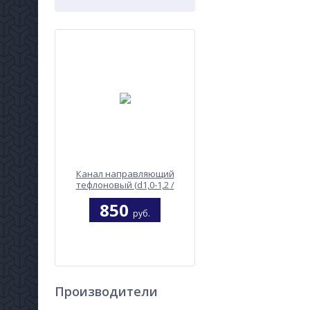
Канал направляющий
тефлоновый (d1,0-1,2 /
красный / 5,3m)
850
руб.
Производители