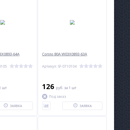
3X0893-64A
Сопло 80A W03X0893-63A
0105
Артикул: SF-0710104
126
1 шт
руб.
за 1 шт
Под заказ
ЗАЯВКА
ЗАЯВКА