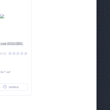
ная W03X0893-
0110
.
за 1 шт
ЗАЯВКА