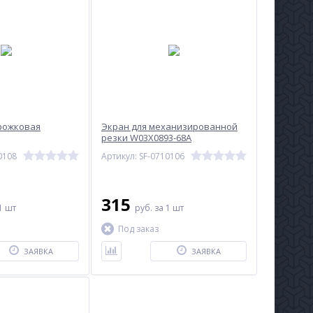
рожковая
Экран для механизированной
резки W03X0893-68A
0108
Артикул: SF-0710106
315
1 шт
руб.
за 1 шт
Под заказ
ЗАЯВКА
ЗАЯВКА