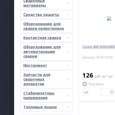
Сварочные
материалы
Средства защиты
Оборудование для
сварки полиэтилена
Контактная сварка
Сопло 40A W03X0893
Оборудование для
автоматизации
сварки
Артикул: SF-0710102
Инструмент
126
Запчасти для
руб.
за 1 шт
сварочных
аппаратов
Под заказ
Стабилизаторы
напряжения
Тепловые пушки