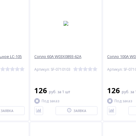
ьное LC-105
Сопло 60A W03X0893-62A
Сопло 100A W0
Артикул: SF-0710103
Артикул: SF-071
126
126
руб.
за 1 шт
руб.
за 
Под заказ
Под заказ
ЗАЯВКА
ЗАЯВКА