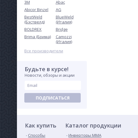
3M
Abac
Abicor Binzel
AG
BestWeld
BlueWeld
(Бэствелд)
(Италия)
Комплект из метчиков
BOLDREX
Bridge
двухпрох маш-ручн №331
ПрофОснастка Мастер
Brima (Брима)
Camozzi
430
М2*0,4 ГОСТ P6M5 HSS (1,2
(Италия)
руб.
номер в пласт. боксе)
Все производители
Будьте в курсе!
Новости, обзоры и акции
ПОДПИСАТЬСЯ
Мундштук пропановый
№2 (25–50 мм) к Р3-362
Как купить
302
Каталог продукции
руб.
Способы
Инверторы ММА