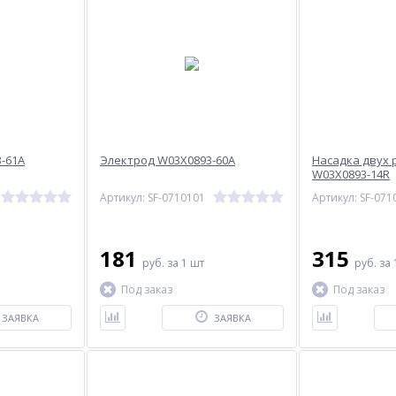
-61A
Электрод W03X0893-60A
Насадка двух 
W03X0893-14R
Артикул: SF-0710101
Артикул: SF-071
181
315
руб.
за 1 шт
руб.
за 
Под заказ
Под заказ
ЗАЯВКА
ЗАЯВКА