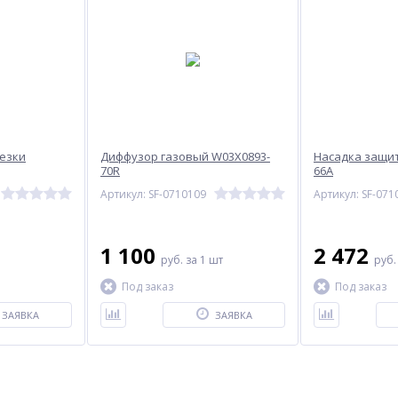
резки
Диффузор газовый W03X0893-
Насадка защит
70R
66А
Артикул: SF-0710109
Артикул: SF-071
1 100
2 472
руб.
за 1 шт
руб
Под заказ
Под заказ
ЗАЯВКА
ЗАЯВКА