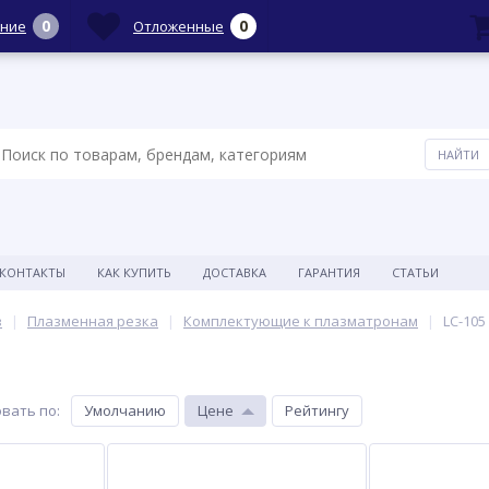
0
0
ние
Отложенные
КОНТАКТЫ
КАК КУПИТЬ
ДОСТАВКА
ГАРАНТИЯ
СТАТЬИ
в
Плазменная резка
Комплектующие к плазматронам
LC-105
вать по
:
Умолчанию
Цене
Рейтингу