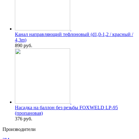
Канал направляющий тефлоновый (d1,0-1,2 / красный /
4,3m)
890
руб.
Насадка на баллон без резьбы FOXWELD LP-95
(пропановая)
376
руб.
Производители