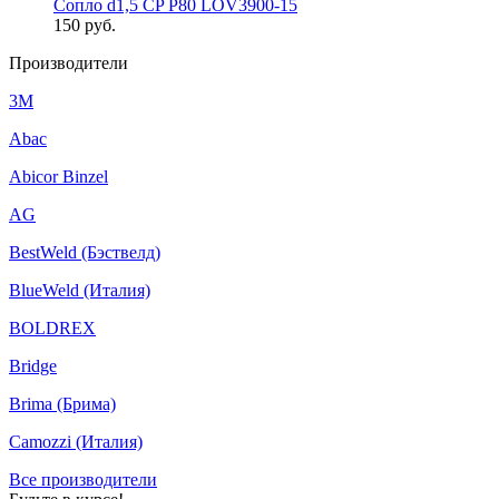
Сопло d1,5 CP P80 LOV3900-15
150
руб.
Производители
3M
Abac
Abicor Binzel
AG
BestWeld (Бэствелд)
BlueWeld (Италия)
BOLDREX
Bridge
Brima (Брима)
Camozzi (Италия)
Все производители