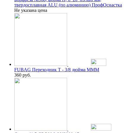
твердосплавная ALU (по алюминию) ПрофОснастка
Не указана цена
FUBAG Переходник T - 3/8 дюйма MMM
360
руб.