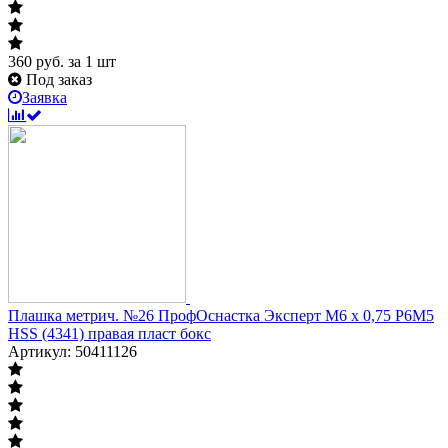
360
руб.
за 1 шт
Под заказ
Заявка
Плашка метрич. №26 ПрофОснастка Эксперт M6 x 0,75 P6M5
HSS (4341) правая пласт бокс
Артикул: 50411126