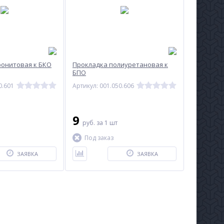
ронитовая к БКО
Прокладка полиуретановая к
БПО
0.601
Артикул: 001.050.606
9
руб.
за 1 шт
Под заказ
ЗАЯВКА
ЗАЯВКА