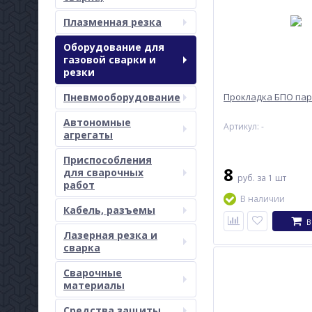
Плазменная резка
Оборудование для
газовой сварки и
резки
Пневмооборудование
Прокладка БПО па
Автономные
Артикул: -
агрегаты
Приспособления
8
для сварочных
руб.
за 1 шт
работ
В наличии
Кабель, разъемы
В
Лазерная резка и
сварка
Сварочные
материалы
Средства защиты