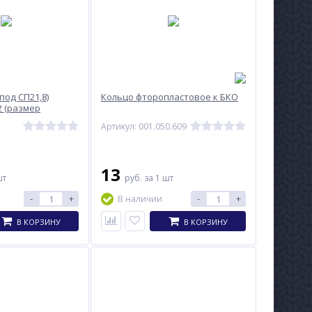
под СП21,8)
Кольцо фторопластовое к БКО
2 (размер
Артикул: 001.050.609
13
шт
руб.
за 1 шт
-
+
-
+
В наличии
В КОРЗИНУ
В КОРЗИНУ