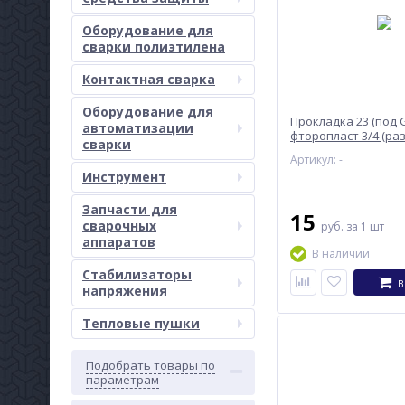
Оборудование для
сварки полиэтилена
Контактная сварка
Оборудование для
Прокладка 23 (под G
автоматизации
фторопласт 3/4 (ра
сварки
10/23мм)
Артикул: -
Инструмент
Запчасти для
15
сварочных
руб.
за 1 шт
аппаратов
В наличии
Стабилизаторы
В
напряжения
Тепловые пушки
Подобрать товары по
параметрам