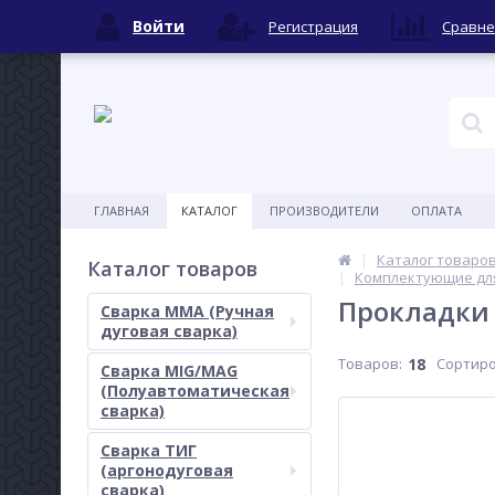
Войти
Регистрация
Сравне
ГЛАВНАЯ
КАТАЛОГ
ПРОИЗВОДИТЕЛИ
ОПЛАТА
Каталог товаро
Каталог товаров
Комплектующие для 
Прокладки
Сварка MMA (Ручная
дуговая сварка)
Товаров:
18
Сортиро
Сварка MIG/MAG
(Полуавтоматическая
сварка)
Сварка ТИГ
(аргонодуговая
сварка)