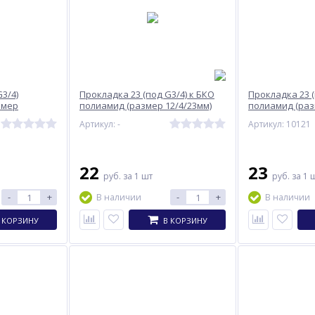
3/4)
Прокладка 23 (под G3/4) к БКО
Прокладка 23 (
змер
полиамид (размер 12/4/23мм)
полиамид (раз
MTL
Redius 10121
Артикул: -
Артикул: 10121
22
23
руб.
за 1 шт
руб.
за 1 
-
+
-
+
В наличии
В наличии
 КОРЗИНУ
В КОРЗИНУ