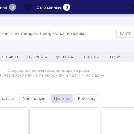
0
0
ние
Отложенные
КОНТАКТЫ
КАК КУПИТЬ
ДОСТАВКА
ГАРАНТИЯ
СТАТЬИ
в
Оборудование для газовой сварки и резки
газосварки (гайки, переходники и т.д.)
Прокладки
вать по
:
Умолчанию
Цене
Рейтингу