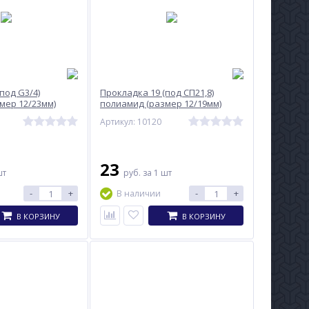
под G3/4)
Прокладка 19 (под СП21,8)
мер 12/23мм)
полиамид (размер 12/19мм)
Redius 10120
Артикул: 10120
23
шт
руб.
за 1 шт
-
+
-
+
В наличии
В КОРЗИНУ
В КОРЗИНУ