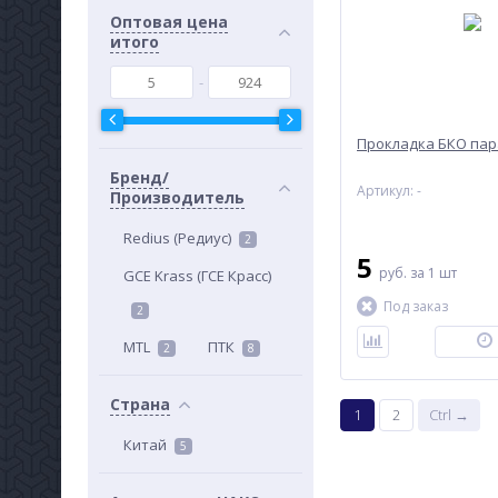
Оптовая цена
итого
Прокладка БКО па
Бренд/
Артикул: -
Производитель
Redius (Редиус)
2
5
руб.
за 1 шт
GCE Krass (ГСЕ Красс)
Под заказ
2
MTL
ПТК
2
8
Страна
1
2
Ctrl →
Китай
5