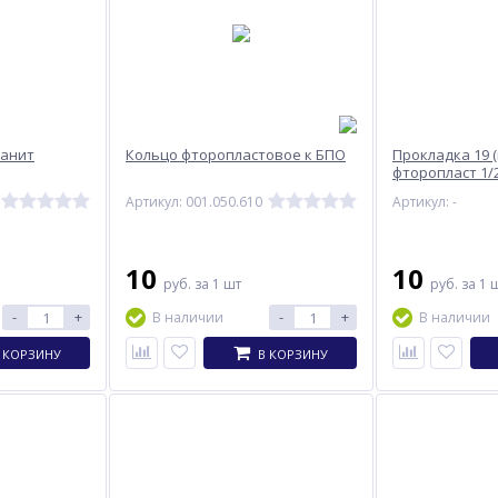
ранит
Кольцо фторопластовое к БПО
Прокладка 19 (
фторопласт 1/
10/19мм)
Артикул: 001.050.610
Артикул: -
10
10
руб.
за 1 шт
руб.
за 1 
-
+
-
+
В наличии
В наличии
 КОРЗИНУ
В КОРЗИНУ