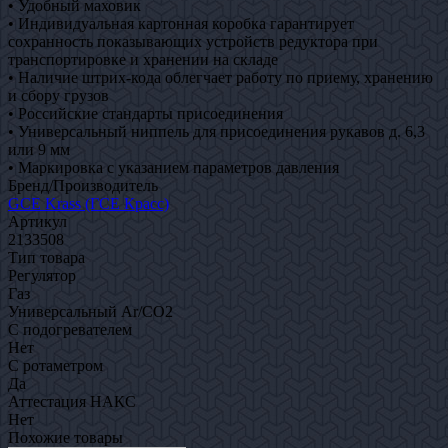
• Удобный маховик
• Индивидуальная картонная коробка гарантирует
сохранность показывающих устройств редуктора при
транспортировке и хранении на складе
• Наличие штрих-кода облегчает работу по приему, хранению
и сбору грузов
• Российские стандарты присоединения
• Универсальный ниппель для присоединения рукавов д. 6,3
или 9 мм
• Маркировка с указанием параметров давления
Бренд/Производитель
GCE Krass (ГСЕ Красс)
Артикул
2133508
Тип товара
Регулятор
Газ
Универсальный Ar/CO2
С подогревателем
Нет
С ротаметром
Да
Аттестация НАКС
Нет
Похожие товары