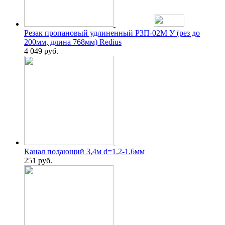
Резак пропановый удлиненный Р3П-02М У (рез до
200мм, длина 768мм) Redius
4 049
руб.
Канал подающий 3,4м d=1.2-1.6мм
251
руб.