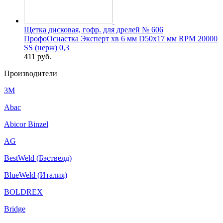
Щетка дисковая, гофр. для дрелей № 606
ПрофоОснастка Эксперт хв 6 мм D50х17 мм RPM 20000
SS (нерж) 0,3
411
руб.
Производители
3M
Abac
Abicor Binzel
AG
BestWeld (Бэствелд)
BlueWeld (Италия)
BOLDREX
Bridge