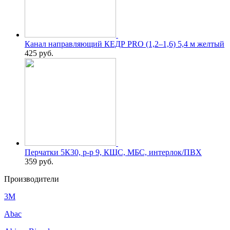
Канал направляющий КЕДР PRO (1,2–1,6) 5,4 м желтый
425
руб.
Перчатки 5К30, р-р 9, КЩС, МБС, интерлок/ПВХ
359
руб.
Производители
3M
Abac