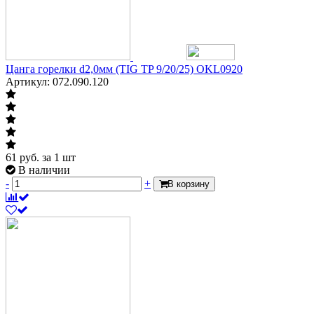
Цанга горелки d2,0мм (TIG TP 9/20/25) OKL0920
Артикул: 072.090.120
61
руб.
за 1 шт
В наличии
-
+
В корзину