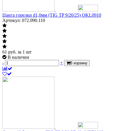
Цанга горелки d1,0мм (TIG TP 9/20/25) OKL0910
Артикул: 072.090.110
61
руб.
за 1 шт
В наличии
-
+
В корзину