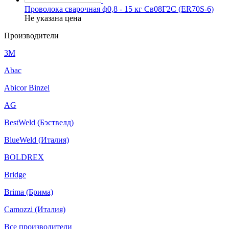
Проволока сварочная ф0,8 - 15 кг Св08Г2С (ER70S-6)
Не указана цена
Производители
3M
Abac
Abicor Binzel
AG
BestWeld (Бэствелд)
BlueWeld (Италия)
BOLDREX
Bridge
Brima (Брима)
Camozzi (Италия)
Все производители