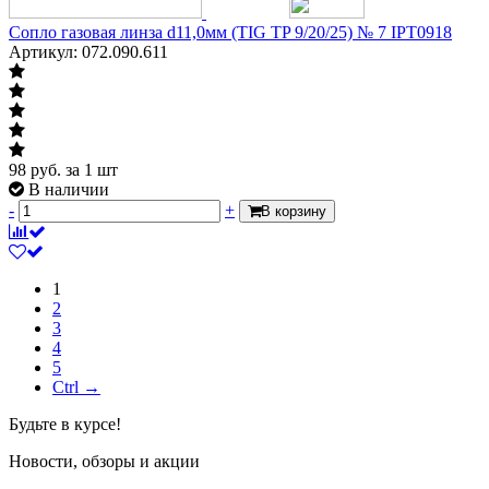
Сопло газовая линза d11,0мм (TIG TP 9/20/25) № 7 IPT0918
Артикул: 072.090.611
98
руб.
за 1 шт
В наличии
-
+
В корзину
1
2
3
4
5
Ctrl →
Будьте в курсе!
Новости, обзоры и акции