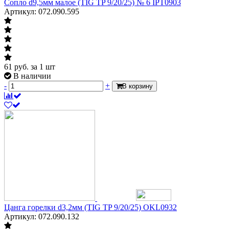
Сопло d9,5мм малое (TIG TP 9/20/25) № 6 IPT0903
Артикул: 072.090.595
61
руб.
за 1 шт
В наличии
-
+
В корзину
Цанга горелки d3,2мм (TIG TP 9/20/25) OKL0932
Артикул: 072.090.132