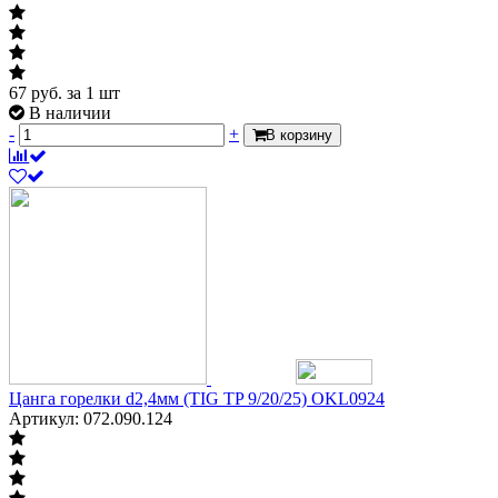
67
руб.
за 1 шт
В наличии
-
+
В корзину
Цанга горелки d2,4мм (TIG TP 9/20/25) OKL0924
Артикул: 072.090.124