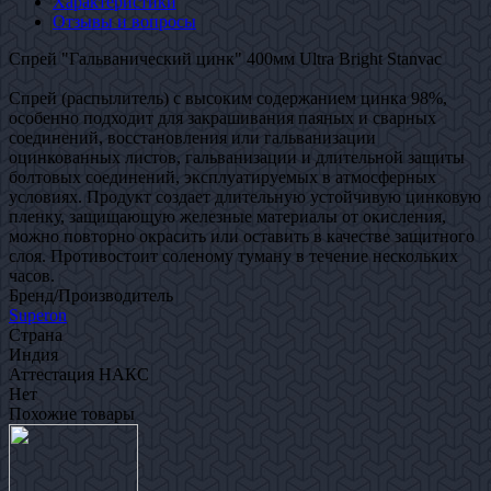
Характеристики
Отзывы и вопросы
Спрей "Гальванический цинк" 400мм Ultra Bright Stanvac
Спрей (распылитель) с высоким содержанием цинка 98%,
особенно подходит для закрашивания паяных и сварных
соединений, восстановления или гальванизации
оцинкованных листов, гальванизации и длительной защиты
болтовых соединений, эксплуатируемых в атмосферных
условиях. Продукт создает длительную устойчивую цинковую
пленку, защищающую железные материалы от окисления,
можно повторно окрасить или оставить в качестве защитного
слоя. Противостоит соленому туману в течение нескольких
часов.
Бренд/Производитель
Superon
Страна
Индия
Аттестация НАКС
Нет
Похожие товары