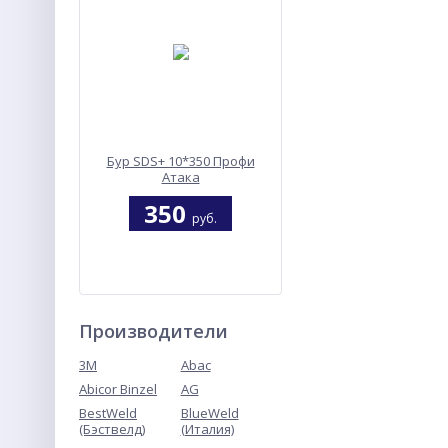
Бур SDS+ 10*350 Профи
Атака
350
руб.
Производители
3M
Abac
Abicor Binzel
AG
BestWeld
BlueWeld
(Бэствелд)
(Италия)
Электроды ф3,0 мм