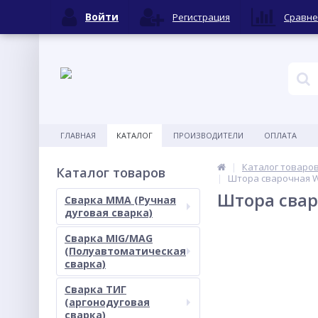
Войти
Регистрация
Сравне
ГЛАВНАЯ
КАТАЛОГ
ПРОИЗВОДИТЕЛИ
ОПЛАТА
Каталог товаро
Каталог товаров
Штора сварочная We
Штора свар
Сварка MMA (Ручная
дуговая сварка)
Сварка MIG/MAG
(Полуавтоматическая
сварка)
Сварка ТИГ
(аргонодуговая
сварка)