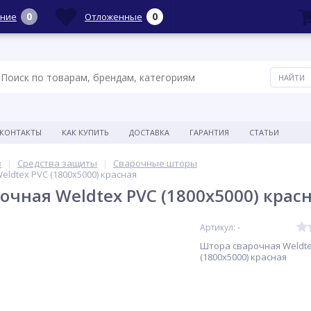
0
0
ние
Отложенные
КОНТАКТЫ
КАК КУПИТЬ
ДОСТАВКА
ГАРАНТИЯ
СТАТЬИ
в
Средства защиты
Сварочные шторы
ldtex PVC (1800х5000) красная
очная Weldtex PVC (1800х5000) крас
Артикул: -
Штора сварочная Weldte
(1800х5000) красная