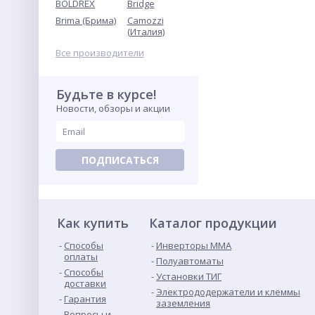
BOLDREX
Bridge
Уонии-13/55 (упак. 4,5кг)
ESAB
Brima (Брима)
Camozzi
1 330
(Италия)
руб.
Все производители
Будьте в курсе!
Новости, обзоры и акции
ПОДПИСАТЬСЯ
Промышленный
полуавтомат ПТК HANKER
MULTIMIG 350S EP LCD H23
Как купить
284 172
Каталог продукции
руб.
Способы
Инверторы ММА
оплаты
Полуавтоматы
Способы
Установки ТИГ
доставки
Электрододержатели и клеммы
Гарантия
заземления
Вопросы и