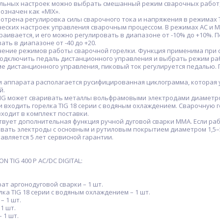
ых настроек можно выбрать смешанный режим сварочных работ, кото
означен как «MIX».
рена регулировка силы сварочного тока и напряжения в режимах TI
ских настроек управления сварочным процессом. В режимах AC и MI
аивается, и его можно регулировать в диапазоне от -10% до +10%. 
ть в диапазоне от -40 до +20.
ие режимов работы сварочной горелки. Функция применима при сва
ключить педаль дистанционного управления и выбрать режим работы
жиме дистанционного управления, пиковый ток регулируется педалью
аппарата располагается русифицированная циклограмма, которая у
й.
G может сваривать металлы вольфрамовыми электродами диаметром
 входить горелка TIG 18 серии с водяным охлаждением. Сварочную 
входит в комплект поставки.
вует дополнительная функция ручной дуговой сварки MMA. Если раб
вать электроды с основным и рутиловым покрытием диаметром 1,5–5
вляется 5 лет сервисной гарантии.
N TIG 400 P AC/DC DIGITAL:
 аргонодуговой сварки – 1 шт.
а TIG 18 серии с водяным охлаждением – 1 шт.
 1 шт.
1 шт.
 1 шт.