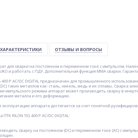
ХАРАКТЕРИСТИКИ
ОТЗЫВЫ И ВОПРОСЫ
т для сварки на постоянном и переменном токе с импульсом. Налич
ЖО и работать с ПДУ. Дополнительная функция MMA сварки. Гарантия
IG 400 P AC/DC DIGITAL предназначен для промышленного использов
(DС) таких металлов как: сталь, никель, медь и их сплавы. Сварка а
нии импульсного режима аппарат может производить сварку в инерт
гание металла и его деформацию.
в эксплуатации аппарата достигается за счет понятной русифициро
ПТК RILON TIG 400 P AC/DC DIGITAL:
одить сварку на постоянном (DС) и переменном токе (AС) с импуль
толщин.