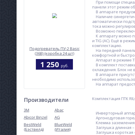
При помощи специальн
панели этот режим об
В аппарате предусмот
Наличие синергетиче
автоматически подстр
тока можно регулирова
Возможно переключен
К аппарату можно под
и TIG (AC). Ещё в ре
комплектацию.
Подогреватель ПУ-2 Basic
На передней панели 
(36В) (коробка 24 шт)
комфортной и быстро
Аппарат в режиме TI
1 250
В комплект поставки
руб.
охлаждения. Блок не 
В аппарате присутст
необходимо использо
На аппарат предоста
Комплектация ПТК RILO
Производители
3M
Abac
Инверторный аппарат
Abicor Binzel
AG
Аргонодуговая горелк
Клемма заземления –
BestWeld
BlueWeld
Заглушка длинная – 
(Бэствелд)
(Италия)
Горелка Р-350 3м евро-
Заглушка короткая –