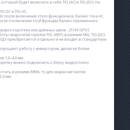
рый будет включать в себя TIG (AC) и TIG (DC). На
G DC и TIG AC.
X после включения этого функционала, баланс тока АС
После отключения этой функции баланс переменного
рке коротких или длинных швов - 2Т/4Т/SPOT.
 сварочной горелки TIG «REP» в режиме MIX, TIG (DC)
. ПДУ приобретается отдельно и не входит в стандартную
прощает работу с инвертором, делая её более
 1,0–4,0 мм.
горелку можно подключить к блоку жидкостного
отать в режиме MMА, то для сварки металлов
,0 мм.