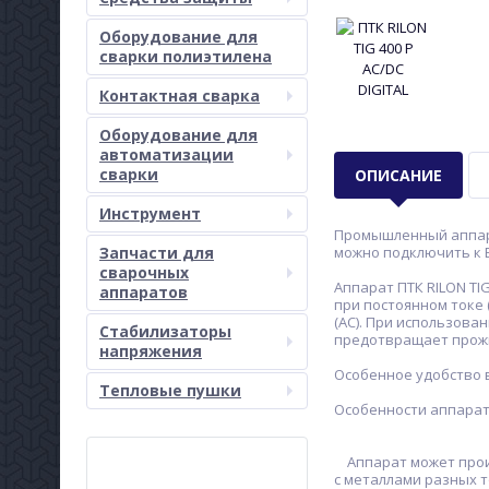
Оборудование для
сварки полиэтилена
Контактная сварка
Оборудование для
автоматизации
сварки
ОПИСАНИЕ
Инструмент
Промышленный аппара
Запчасти для
можно подключить к Б
сварочных
Аппарат ПТК RILON T
аппаратов
при постоянном токе 
(AC). При использова
Стабилизаторы
предотвращает прожи
напряжения
Особенное удобство 
Тепловые пушки
Особенности аппарата 
Аппарат может произв
с металлами разных 