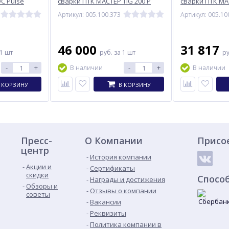
DC Pulse
сварки ПТК МАСТЕР TIG 200 P
сварки ПТК МА
AC/DC D92
PULSE D91
Артикул: 005.100.373
Артикул: 005.10
46 000
31 817
 1 шт
руб.
за 1 шт
р
-
+
-
+
В наличии
В наличии
 КОРЗИНУ
В КОРЗИНУ
Пресс-
О Компании
Присо
центр
История компании
Акции и
Сертификаты
скидки
Спосо
Награды и достижения
Обзоры и
Отзывы о компании
советы
Вакансии
Реквизиты
Политика компании в