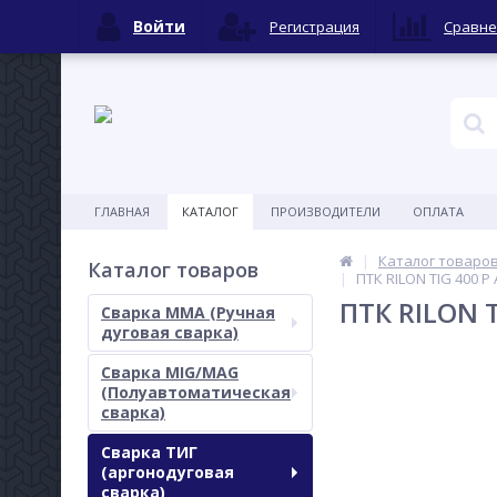
Войти
Регистрация
Сравне
ГЛАВНАЯ
КАТАЛОГ
ПРОИЗВОДИТЕЛИ
ОПЛАТА
Каталог товаро
Каталог товаров
ПТК RILON TIG 400 P
ПТК RILON T
Сварка MMA (Ручная
дуговая сварка)
Сварка MIG/MAG
(Полуавтоматическая
сварка)
Сварка ТИГ
(аргонодуговая
сварка)