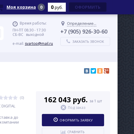
0
Моя корзина
0
ОФОРМИТЬ
руб.
Время работы:
Определение...
ПН-ПТ 08:30 - 17:30
+7 (905) 926-30-60
СБ-ВС выходной
ЗАКАЗАТЬ ЗВОНОК
e-mail:
svartop@mail.ru
162 043 руб.
(0)
за 1 шт
 DIGITAL
Под заказ
ставка до
ОФОРМИТЬ ЗАЯВКУ
 компании
СРАВНИТЬ