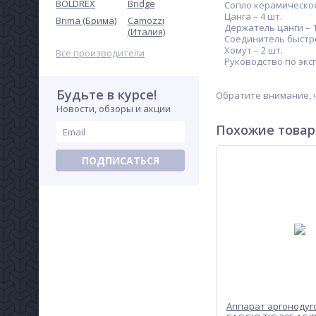
BOLDREX
Bridge
разъем
Сопло керамическое 
Цанга – 4 шт.
Brima (Брима)
Camozzi
6 959
Держатель цанги – 1
(Италия)
руб.
Соединитель быстро
Хомут – 2 шт.
Все производители
Руководство по эксп
Будьте в курсе!
Обратите внимание, ч
Новости, обзоры и акции
Похожие това
ПОДПИСАТЬСЯ
Горелка
комбинированная Г2-К 6/9
Redius
3 498
руб.
Аппарат аргонодуг