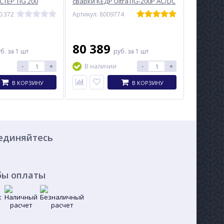
СТЕР TIG 200
сварки КЕДР UltraTIG-200P AC/DC
(220В, 10-200А)
0.372
Артикул: 8009774
80 389
уб.
за 1 шт
руб.
за 1 шт
-
+
-
+
В наличии
В КОРЗИНУ
В КОРЗИНУ
единяйтесь
бы оплаты