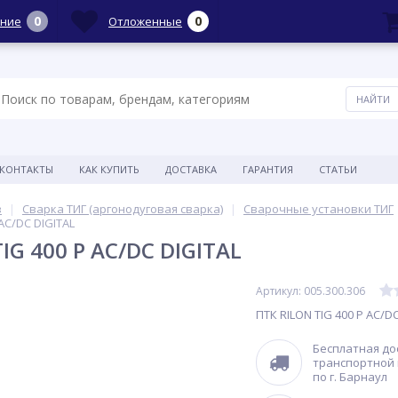
0
0
ние
Отложенные
КОНТАКТЫ
КАК КУПИТЬ
ДОСТАВКА
ГАРАНТИЯ
СТАТЬИ
в
Сварка ТИГ (аргонодуговая сварка)
Сварочные установки ТИГ
 AC/DC DIGITAL
IG 400 P AC/DC DIGITAL
Артикул: 005.300.306
ПТК RILON TIG 400 P AC/DC
Бесплатная до
транспортной
по г. Барнаул