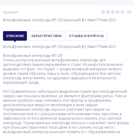
(0)
Артикул: -
Вольфрамовые электроды WT-20 (красный) ф1,0мм/175мм (DC)
ОПИСАНИЕ
ХАРАКТЕРИСТИКИ
ОТЗЫВЫ И ВОПРОСЫ
Вольфрамовые электроды WT-20 (красный) ф1,0мм/175мм (DC)
Вольфрамовые электроды WT-20
Очень распространенные вольфрамовые электроды для
аргонодуговой сварки нержавейки и стали. Из недостатков можно
выделить тот факт, что торий — радиоактивный материал низкого
уровня, таким образом, пары и пыль, образующаяся при заточке
электрода, могут влиять на здоровье сварщика и безопасность
окружающей среды.
НО! Сравнительно небольшое выделение тория при эпизодической
сварке, как показала практика, не являются факторами риска. Тем не
меннее в работе надо учитывать этот фактор и предпринять
дополнительные меры по вентиляции в зоне сварки.
Торированные электроды хорошо работают при сварке на
постоянном токе и с улучшенными источниками тока, при этом, в
зависимости от поставленной задачи можно менять угол заточки
электрода. Торированные электроды хорошо сохраняют свою форму
при больших сварочных токах даже в тех случаях, когда чисто
вольфрамовый электрод начинает плавиться с образованием на