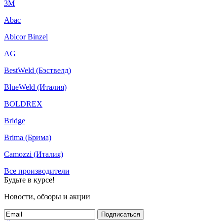
3M
Abac
Abicor Binzel
AG
BestWeld (Бэствелд)
BlueWeld (Италия)
BOLDREX
Bridge
Brima (Брима)
Camozzi (Италия)
Все производители
Будьте в курсе!
Новости, обзоры и акции
Подписаться