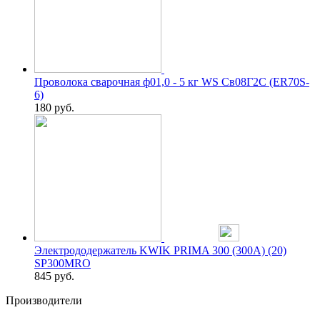
Проволока сварочная ф01,0 - 5 кг WS Св08Г2С (ER70S-
6)
180
руб.
Электрододержатель KWIK PRIMA 300 (300А) (20)
SP300MRO
845
руб.
Производители