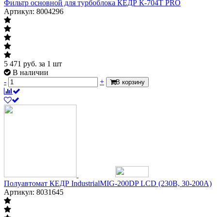
Фильтр основной для турбоблока КЕДР К-704Т PRO
Артикул: 8004296
5 471
руб.
за 1 шт
В наличии
-
+
В корзину
Полуавтомат КЕДР IndustrialMIG-200DP LCD (230В, 30-200А)
Артикул: 8031645