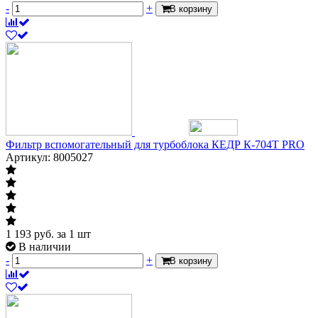
-
+
В корзину
Фильтр вспомогательный для турбоблока КЕДР К-704Т PRO
Артикул: 8005027
1 193
руб.
за 1 шт
В наличии
-
+
В корзину