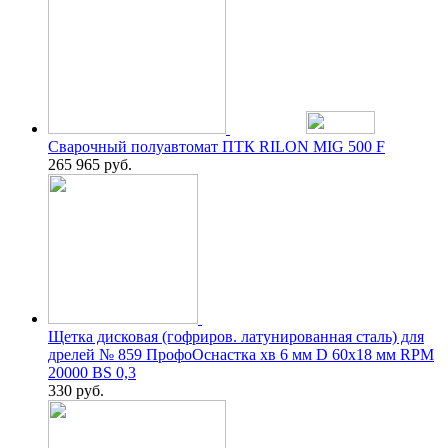
Сварочный полуавтомат ПТК RILON MIG 500 F
265 965
руб.
Щетка дисковая (гофриров. латунированная сталь) для
дрелей № 859 ПрофоОснастка хв 6 мм D 60х18 мм RPM
20000 BS 0,3
330
руб.