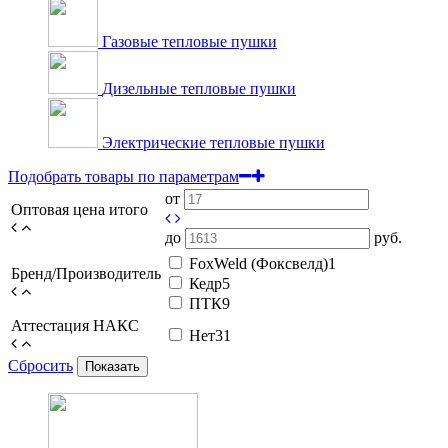
Газовые тепловые пушки
Дизельные тепловые пушки
Электрические тепловые пушки
Подобрать товары по параметрам
от
Оптовая цена итого
до
руб.
FoxWeld (Фоксвелд)
1
Бренд/Производитель
Кедр
5
ПТК
9
Аттестация НАКС
Нет
31
Сбросить
Показать