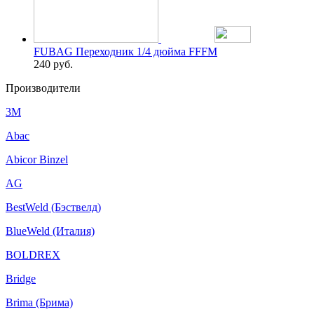
FUBAG Переходник 1/4 дюйма FFFM
240
руб.
Производители
3M
Abac
Abicor Binzel
AG
BestWeld (Бэствелд)
BlueWeld (Италия)
BOLDREX
Bridge
Brima (Брима)