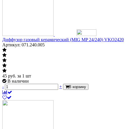
Диффузор газовый керамический (MIG MP 24/240) VKO2420
Артикул: 071.240.005
45
руб.
за 1 шт
В наличии
-
+
В корзину